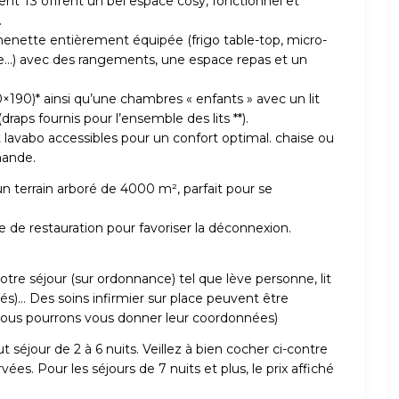
nt T3 offrent un bel espace cosy, fonctionnel et
.
nette entièrement équipée (frigo table-top, micro-
selle…) avec des rangements, une espace repas et un
×190)* ainsi qu’une chambres « enfants » avec un lit
draps fournis pour l’ensemble des lits **).
t lavabo accessibles pour un confort optimal. chaise ou
mande.
r un terrain arboré de 4000 m², parfait pour se
e de restauration pour favoriser la déconnexion.
otre séjour (sur ordonnance) tel que lève personne, lit
isés)… Des soins infirmier sur place peuvent être
 (nous pourrons vous donner leur coordonnées)
 séjour de 2 à 6 nuits. Veillez à bien cocher ci-contre
es. Pour les séjours de 7 nuits et plus, le prix affiché