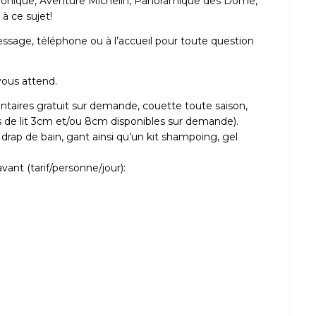
Tonique, Aventure Michelin, Panoramique des Dôme,
à ce sujet!
essage, téléphone ou à l’accueil pour toute question
vous attend.
entaires gratuit sur demande, couette toute saison,
s de lit 3cm et/ou 8cm disponibles sur demande).
, drap de bain, gant ainsi qu’un kit shampoing, gel
vant (tarif/personne/jour):