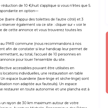
réduction de 10 €/nuit s’applique si vous n’êtes que 5.
respondante en option—
 (barre d’appui des toilettes de l’autre côté) et 3
éserver également via ce site : cliquer sur « voir le
aire de cette annonce et vous trouverez toutes les
le d’eau PMR commune (nous recommandons à nos
t afin de constater si leur handicap leur permet de
permettant, au total, l’accueil de 10 personnes en
l’annonce pour louer l’ensemble du site.
llective accessibles pouvant être utilisées en
s locations individuelles, une restauration en table
 Un espace buanderie (lave-linge et sèche-linge) sont
lisation non adaptée aux fauteuils). Un espace
se restaurer en toute autonomie et une plancha est à
ns un rayon de 30 km maximum autour de votre