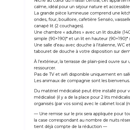
Niché au cœur du massif central, cet apparteme
calme, idéal pour un séjour nature et accessible
La grande pièce lumineuse comprend une kitche
ondes, four, bouilloire, cafetière Senséo, vais
canapé lit (2 couchages).
Une chambre « adultes » avec un lit double (140
simple (90×190)* et un lit en hauteur (90×190)* (
Une salle d’eau avec douche à l’italienne, WC e
tabouret de douche à votre disposition sur de
À l’extérieur, la terrasse de plain-pied ouvre su
ressourcer.
Pas de TV et wifi disponible uniquement en sall
Les animaux de compagnie sont les bienvenus.
Du matériel médicalisé peut être installé pour v
médicalisé (il y a de la place pour 2 lits médical
organisés (par vos soins) avec le cabinet local
— Une remise sur le prix sera appliquée pour tout
la case correspondant au nombre de nuits réservé
tient déjà compte de la réduction —