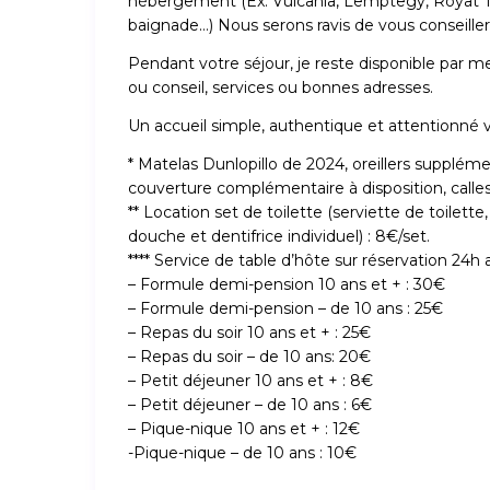
hébergement (Ex: Vulcania, Lemptegy, Royat 
baignade…) Nous serons ravis de vous conseiller 
Pendant votre séjour, je reste disponible par m
ou conseil, services ou bonnes adresses.
Un accueil simple, authentique et attentionné 
* Matelas Dunlopillo de 2024, oreillers supplém
couverture complémentaire à disposition, calle
** Location set de toilette (serviette de toilette
douche et dentifrice individuel) : 8€/set.
**** Service de table d’hôte sur réservation 24h a
– Formule demi-pension 10 ans et + : 30€
– Formule demi-pension – de 10 ans : 25€
– Repas du soir 10 ans et + : 25€
– Repas du soir – de 10 ans: 20€
– Petit déjeuner 10 ans et + : 8€
– Petit déjeuner – de 10 ans : 6€
– Pique-nique 10 ans et + : 12€
-Pique-nique – de 10 ans : 10€