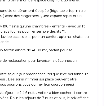
nt T3 offrent un bel espace cosy, fonctionnel et
.
nette entièrement équipée (frigo table-top, micro-
selle…) avec des rangements, une espace repas et un
×190)* ainsi qu’une chambres « enfants » avec un lit
draps fournis pour l’ensemble des lits **).
t lavabo accessibles pour un confort optimal. chaise ou
mande.
r un terrain arboré de 4000 m², parfait pour se
e de restauration pour favoriser la déconnexion.
otre séjour (sur ordonnance) tel que lève personne, lit
isés)… Des soins infirmier sur place peuvent être
 (nous pourrons vous donner leur coordonnées)
 séjour de 2 à 6 nuits. Veillez à bien cocher ci-contre
es. Pour les séjours de 7 nuits et plus, le prix affiché