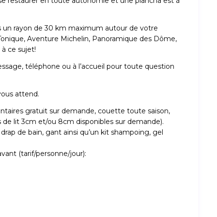
se restaurer en toute autonomie et une plancha est à
ns un rayon de 30 km maximum autour de votre
Tonique, Aventure Michelin, Panoramique des Dôme,
à ce sujet!
essage, téléphone ou à l’accueil pour toute question
vous attend.
entaires gratuit sur demande, couette toute saison,
s de lit 3cm et/ou 8cm disponibles sur demande).
, drap de bain, gant ainsi qu’un kit shampoing, gel
vant (tarif/personne/jour):