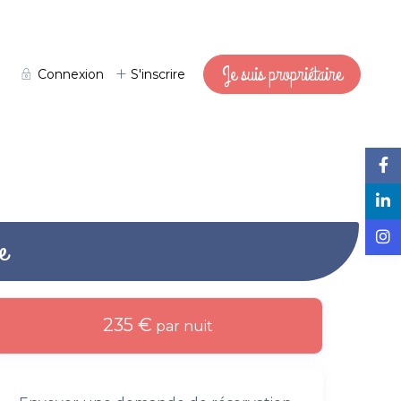
Je suis propriétaire
Connexion
S'inscrire
e
235 €
par nuit