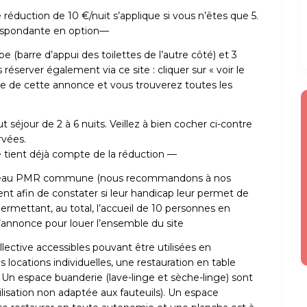
réduction de 10 €/nuit s’applique si vous n’êtes que 5.
respondante en option—
 (barre d’appui des toilettes de l’autre côté) et 3
éserver également via ce site : cliquer sur « voir le
aire de cette annonce et vous trouverez toutes les
 séjour de 2 à 6 nuits. Veillez à bien cocher ci-contre
rvées.
ché tient déjà compte de la réduction —
le d’eau PMR commune (nous recommandons à nos
t afin de constater si leur handicap leur permet de
permettant, au total, l’accueil de 10 personnes en
l’annonce pour louer l’ensemble du site
llective accessibles pouvant être utilisées en
s locations individuelles, une restauration en table
 Un espace buanderie (lave-linge et sèche-linge) sont
lisation non adaptée aux fauteuils). Un espace