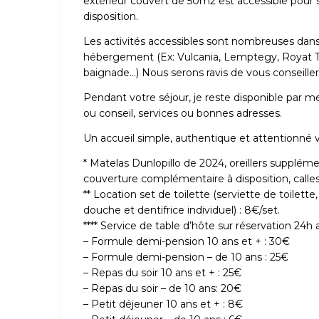
extérieur couvert de 50m2 est accessible pour 
disposition.
Les activités accessibles sont nombreuses da
hébergement (Ex: Vulcania, Lemptegy, Royat 
baignade…) Nous serons ravis de vous conseiller 
Pendant votre séjour, je reste disponible par m
ou conseil, services ou bonnes adresses.
Un accueil simple, authentique et attentionné 
* Matelas Dunlopillo de 2024, oreillers supplém
couverture complémentaire à disposition, calle
** Location set de toilette (serviette de toilette
douche et dentifrice individuel) : 8€/set.
**** Service de table d’hôte sur réservation 24h a
– Formule demi-pension 10 ans et + : 30€
– Formule demi-pension – de 10 ans : 25€
– Repas du soir 10 ans et + : 25€
– Repas du soir – de 10 ans: 20€
– Petit déjeuner 10 ans et + : 8€