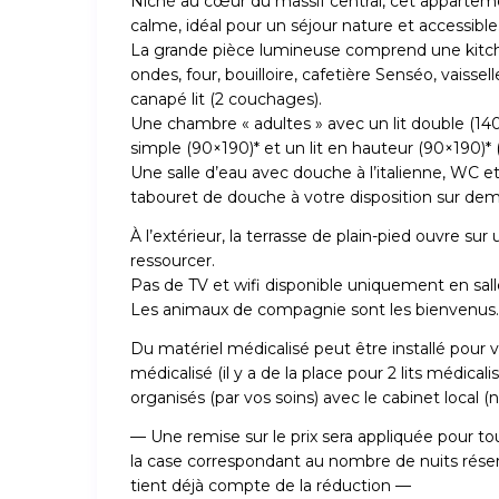
Niché au cœur du massif central, cet apparteme
calme, idéal pour un séjour nature et accessible
La grande pièce lumineuse comprend une kitche
ondes, four, bouilloire, cafetière Senséo, vais
canapé lit (2 couchages).
Une chambre « adultes » avec un lit double (140
simple (90×190)* et un lit en hauteur (90×190)* (
Une salle d’eau avec douche à l’italienne, WC e
tabouret de douche à votre disposition sur de
À l’extérieur, la terrasse de plain-pied ouvre su
ressourcer.
Pas de TV et wifi disponible uniquement en sall
Les animaux de compagnie sont les bienvenus.
Du matériel médicalisé peut être installé pour v
médicalisé (il y a de la place pour 2 lits médical
organisés (par vos soins) avec le cabinet local
— Une remise sur le prix sera appliquée pour tout
la case correspondant au nombre de nuits réservé
tient déjà compte de la réduction —