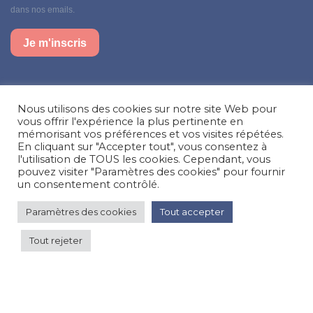
dans nos emails.
Je m'inscris
Suivez-nous sur nos réseaux sociaux
Nous utilisons des cookies sur notre site Web pour
Facebook
Instagram
LinkedIn
vous offrir l'expérience la plus pertinente en
mémorisant vos préférences et vos visites répétées.
En cliquant sur "Accepter tout", vous consentez à
Besoin d’aide, une question ?
l'utilisation de TOUS les cookies. Cependant, vous
pouvez visiter "Paramètres des cookies" pour fournir
Nous contacter
un consentement contrôlé.
Paramètres des cookies
Tout accepter
© Happy'MR - Tous droits réservés - Une création
Com y Média
Tout rejeter
À partir de 210 €
par
Voir les prix
nuit