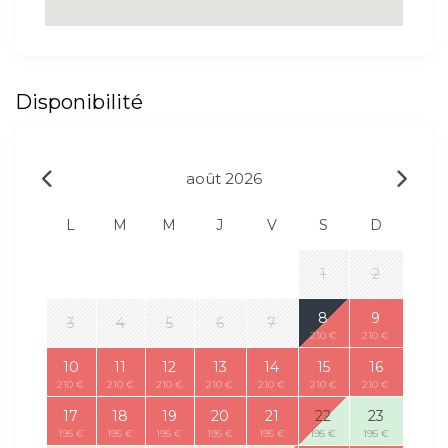
Disponibilité
août 2026
L
M
M
J
V
S
D
1
2
8
9
3
4
5
6
7
210 €
210 €
10
11
12
13
14
15
16
210 €
210 €
210 €
210 €
210 €
210 €
210 €
17
18
19
20
21
22
23
195 €
195 €
195 €
195 €
195 €
195 €
195 €