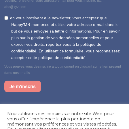
Veuillez renseigner votre adresse email pour vous inscrire. Ex. :
abc@xyz.com
en vous inscrivant à la newsletter, vous acceptez que
Happy'MR mémorise et utilise votre adresse e-mail dans le
but de vous envoyer sa lettre d'informations. Pour en savoir
plus sur la gestion de vos données personnelles et pour
exercer vos droits, reportez-vous à la politique de
confidentialité. En utilisant ce formulaire, vous reconnaissez
accepter cette politique de confidentialité.
Vous pouvez vous désinscrire à tout moment en cliquant sur le lien présent
dans nos emails.
Je m'inscris
Suivez-nous sur nos réseaux sociaux
Nous utilisons des cookies sur notre site Web pour
Facebook
Instagram
LinkedIn
vous offrir l'expérience la plus pertinente en
mémorisant vos préférences et vos visites répétées.