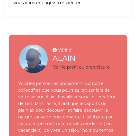
vous vous engagez à respecter.
Vérifié
ALAIN
Voir le profil du propriétaire
Voici les personnes présentent sur notre
collectif et que vous pourriez croiser lors de
votre séjour: Alain: travailleur social et créateur
de lien dans l’âme, il pratique les sports de
plein air pour découvrir et faire découvrir la
nature sauvage environnante. Il souhaite par
ce projet permettre à tous les résidents ( ou
vacanciers), de vivre un séjour hors du temps