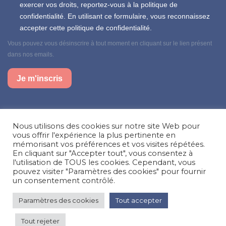
exercer vos droits, reportez-vous à la politique de
confidentialité. En utilisant ce formulaire, vous reconnaissez
accepter cette politique de confidentialité.
Vous pouvez vous désinscrire à tout moment en cliquant sur le lien présent
dans nos emails.
Je m'inscris
Suivez-nous sur nos réseaux sociaux
Nous utilisons des cookies sur notre site Web pour
Facebook
Instagram
LinkedIn
vous offrir l'expérience la plus pertinente en
mémorisant vos préférences et vos visites répétées.
En cliquant sur "Accepter tout", vous consentez à
Besoin d’aide, une question ?
l'utilisation de TOUS les cookies. Cependant, vous
pouvez visiter "Paramètres des cookies" pour fournir
Nous contacter
un consentement contrôlé.
Paramètres des cookies
Tout accepter
© Happy'MR - Tous droits réservés - Une création
Com y Média
Tout rejeter