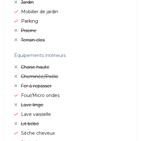
Jardin
Mobilier de jardin
Parking
Piscine
Terrain clos
Équipements intérieurs
Chaise haute
Cheminée/Poêle
Fer à repasser
Four/Micro ondes
Lave linge
Lave vaisselle
Lit bébé
Sèche cheveux