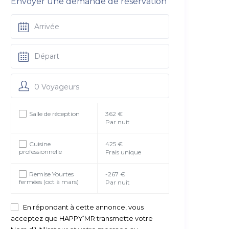
Envoyer une demande de réservation
0 Voyageurs
Salle de réception
362 €
Par nuit
Cuisine
425 €
professionnelle
Frais unique
Remise Yourtes
-267 €
fermées (oct à mars)
Par nuit
En répondant à cette annonce, vous
acceptez que HAPPY’MR transmette votre