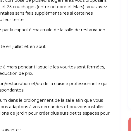
est composé de plusieurs logements vous proposant
e et 23 couchages (entre octobre et Mars)- vous avez
taires sans frais supplémentaires si certaines
 leur tente.
 la capacité maximale de la salle de restauration
te en juillet et en août.
re à mars pendant laquelle les yourtes sont fermées,
éduction de prix.
on/restauration et/ou de la cuisine professionnelle qui
espondantes.
m dans le prolongement de la salle afin que vous
 nous adaptons à vos demandes et pouvons installer
ons de jardin pour créer plusieurs petits espaces pour
 suivante :