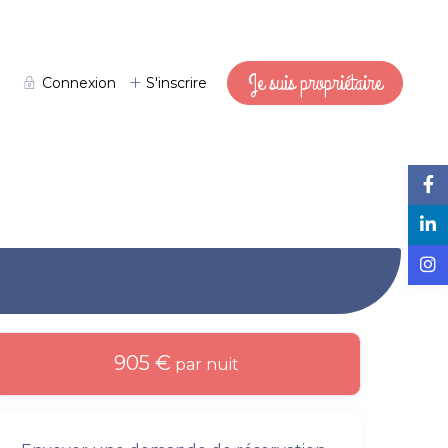
Je suis propriétaire
Connexion
S'inscrire
905 €
par nuit