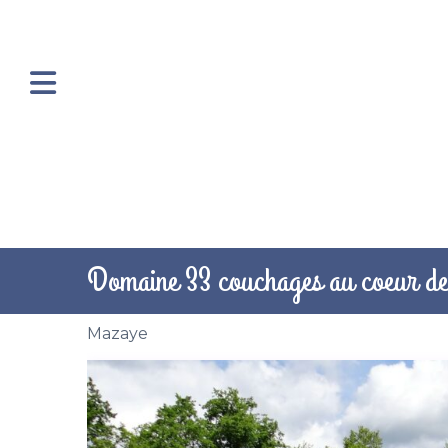
Domaine 33 couchages au coeur de
Mazaye