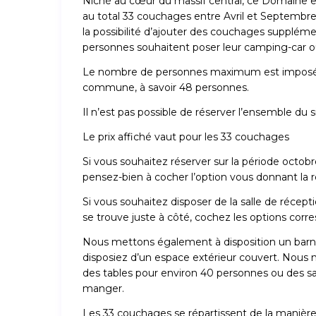
Niché au cœur du massif central, ce Domaine 
au total 33 couchages entre Avril et Septembr
la possibilité d’ajouter des couchages supplémen
personnes souhaitent poser leur camping-car ou
Le nombre de personnes maximum est imposé par
commune, à savoir 48 personnes.
Il n’est pas possible de réserver l’ensemble du si
Le prix affiché vaut pour les 33 couchages
Si vous souhaitez réserver sur la période octob
pensez-bien à cocher l’option vous donnant la r
Si vous souhaitez disposer de la salle de récepti
se trouve juste à côté, cochez les options corr
Nous mettons également à disposition un barnu
disposiez d’un espace extérieur couvert. Nous
des tables pour environ 40 personnes ou des sal
manger.
Les 33 couchages se répartissent de la manière