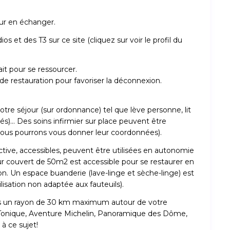
our en échanger.
s et des T3 sur ce site (cliquez sur voir le profil du
ait pour se ressourcer.
de restauration pour favoriser la déconnexion.
otre séjour (sur ordonnance) tel que lève personne, lit
isés)… Des soins infirmier sur place peuvent être
 (nous pourrons vous donner leur coordonnées).
lective, accessibles, peuvent être utilisées en autonomie
eur couvert de 50m2 est accessible pour se restaurer en
n. Un espace buanderie (lave-linge et sèche-linge) est
isation non adaptée aux fauteuils).
ns un rayon de 30 km maximum autour de votre
Tonique, Aventure Michelin, Panoramique des Dôme,
à ce sujet!