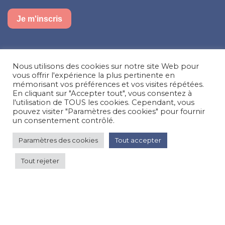
Je m'inscris
Suivez-nous sur nos réseaux sociaux
Nous utilisons des cookies sur notre site Web pour
Facebook
Instagram
LinkedIn
vous offrir l'expérience la plus pertinente en
mémorisant vos préférences et vos visites répétées.
En cliquant sur "Accepter tout", vous consentez à
Besoin d’aide, une question ?
l'utilisation de TOUS les cookies. Cependant, vous
pouvez visiter "Paramètres des cookies" pour fournir
Nous contacter
un consentement contrôlé.
Paramètres des cookies
Tout accepter
© Happy'MR - Tous droits réservés - Une création
Com y Média
Tout rejeter
pour 1 seule nuit. 180 €
Voir les prix
par nuit