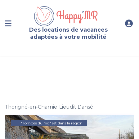
Des locations de vacances
adaptées à votre mobilité
Gîte 2 personnes adapté PMR en Mayenne
Thorigné-en-Charnie
,
Lieudit Dansé
"Tombée du Nid" est dans la région