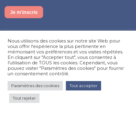
Je m'inscris
Suivez-nous sur nos réseaux sociaux
Nous utilisons des cookies sur notre site Web pour
Facebook
Instagram
LinkedIn
vous offrir l'expérience la plus pertinente en
mémorisant vos préférences et vos visites répétées.
En cliquant sur "Accepter tout", vous consentez à
Besoin d’aide, une question ?
l'utilisation de TOUS les cookies. Cependant, vous
pouvez visiter "Paramètres des cookies" pour fournir
Nous contacter
un consentement contrôlé.
Paramètres des cookies
Tout accepter
© Happy'MR - Tous droits réservés - Une création
Com y Média
Tout rejeter
120 €
par nuit
Voir les prix