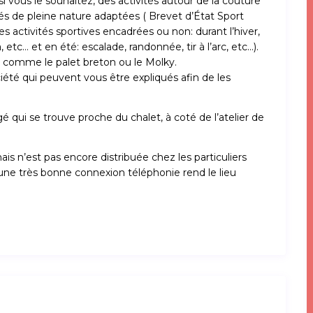
r si vous le souhaitez, des activités autour de la couture
ités de pleine nature adaptées ( Brevet d’État Sport
es activités sportives encadrées ou non: durant l’hiver,
, etc… et en été: escalade, randonnée, tir à l’arc, etc…).
r comme le palet breton ou le Molky.
té qui peuvent vous être expliqués afin de les
é qui se trouve proche du chalet, à coté de l’atelier de
mais n’est pas encore distribuée chez les particuliers
 une très bonne connexion téléphonie rend le lieu