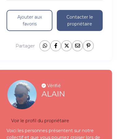
Ajouter aux
Contacter le
favoris
propriétaire
Partager
Vérifié
ALAIN
Voir le profil du propriétaire
Voici les personnes présentent sur notre
collectif et que vous pourriez croiser lors de