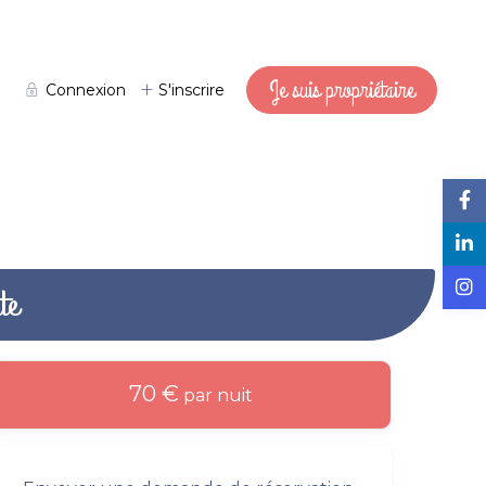
Je suis propriétaire
Connexion
S'inscrire
te
70 €
par nuit