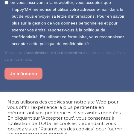
en vous inscrivant à la newsletter, vous acceptez que
Happy'MR mémorise et utilise votre adresse e-mail dans le
but de vous envoyer sa lettre d'informations. Pour en savoir
plus sur la gestion de vos données personnelles et pour
exercer vos droits, reportez-vous à la politique de
confidentialité. En utilisant ce formulaire, vous reconnaissez
accepter cette politique de confidentialité.
Vous pouvez vous désinscrire à tout moment en cliquant sur le lien présent
dans nos emails.
Je m'inscris
Suivez-nous sur nos réseaux sociaux
Nous utilisons des cookies sur notre site Web pour
Facebook
Instagram
LinkedIn
vous offrir l'expérience la plus pertinente en
mémorisant vos préférences et vos visites répétées.
En cliquant sur "Accepter tout", vous consentez à
Besoin d’aide, une question ?
l'utilisation de TOUS les cookies. Cependant, vous
pouvez visiter "Paramètres des cookies" pour fournir
Nous contacter