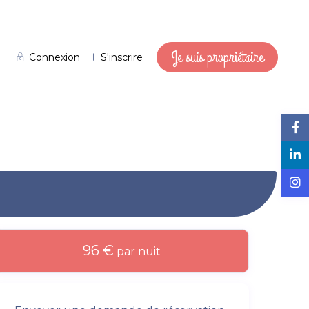
Je suis propriétaire
Connexion
S'inscrire
96 €
par nuit