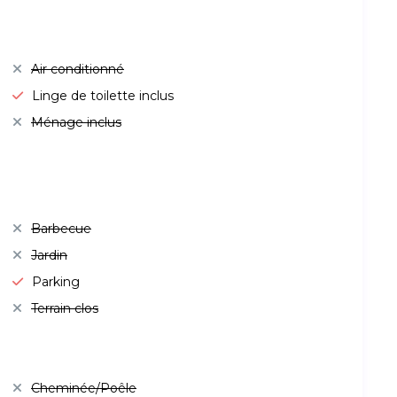
Air conditionné
Linge de toilette inclus
Ménage inclus
Barbecue
Jardin
Parking
Terrain clos
Cheminée/Poêle