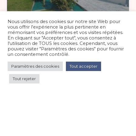
90 €
/nuit
Nous utilisons des cookies sur notre site Web pour
vous offrir l'expérience la plus pertinente en
mémorisant vos préférences et vos visites répétées.
En cliquant sur "Accepter tout", vous consentez à
Maison de vacances 5 personnes en
l'utilisation de TOUS les cookies. Cependant, vous
Côte d’Opale
pouvez visiter "Paramètres des cookies" pour fournir
un consentement contrôlé.
Maison/villa/chalet/gîte
/
Bord de mer/océan
Paramètres des cookies
Tout accepter
Tout rejeter