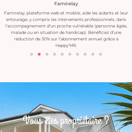
Tombée du nid
s et leur
Avec son application "le
du nid", l’ass
ls, dans
Tombée du nid met en lien des bénévoles et des fam
ne âgée,
dont les enfants sont en situation de handicap. Télé
d’une
l'appli pour rejoindre un formidable réseau d'entrai
ce à
Vous êtes propriétaire ?