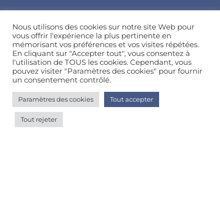
Suivez-nous sur nos réseaux sociaux
Nous utilisons des cookies sur notre site Web pour
vous offrir l'expérience la plus pertinente en
mémorisant vos préférences et vos visites répétées.
En cliquant sur "Accepter tout", vous consentez à
Besoin d’aide, une question ?
l'utilisation de TOUS les cookies. Cependant, vous
pouvez visiter "Paramètres des cookies" pour fournir
Nous contacter
un consentement contrôlé.
Paramètres des cookies
Tout accepter
© Happy'MR - Tous droits réservés - Une création
Com y Média
Tout rejeter