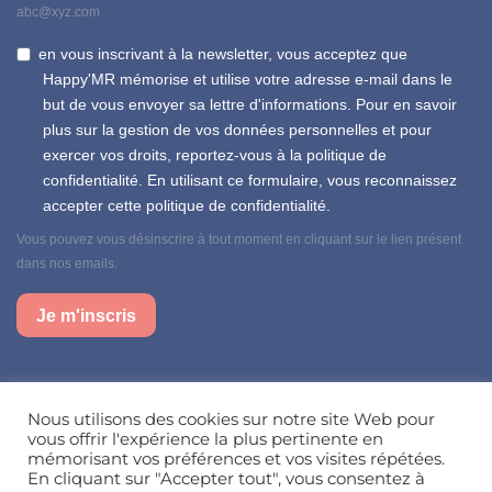
abc@xyz.com
en vous inscrivant à la newsletter, vous acceptez que
Happy'MR mémorise et utilise votre adresse e-mail dans le
but de vous envoyer sa lettre d'informations. Pour en savoir
plus sur la gestion de vos données personnelles et pour
exercer vos droits, reportez-vous à la politique de
confidentialité. En utilisant ce formulaire, vous reconnaissez
accepter cette politique de confidentialité.
Vous pouvez vous désinscrire à tout moment en cliquant sur le lien présent
dans nos emails.
Je m'inscris
Suivez-nous sur nos réseaux sociaux
Nous utilisons des cookies sur notre site Web pour
vous offrir l'expérience la plus pertinente en
mémorisant vos préférences et vos visites répétées.
En cliquant sur "Accepter tout", vous consentez à
Besoin d’aide, une question ?