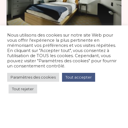
85 €
/nuit
Nous utilisons des cookies sur notre site Web pour
vous offrir l'expérience la plus pertinente en
mémorisant vos préférences et vos visites répétées.
En cliquant sur "Accepter tout", vous consentez à
Appartement 4 personnes, à Cayeux-
l'utilisation de TOUS les cookies. Cependant, vous
sur-Mer
pouvez visiter "Paramètres des cookies" pour fournir
un consentement contrôlé.
Appartement
/
Bord de mer/océan
Paramètres des cookies
Tout accepter
Tout rejeter