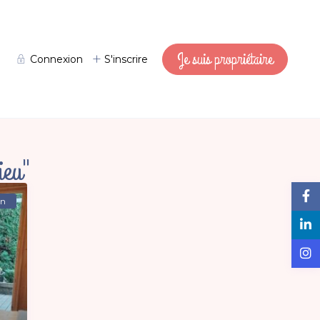
Je suis propriétaire
Connexion
S'inscrire
ieu"
on