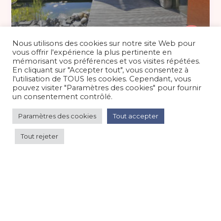
180 €
/nuit
Nous utilisons des cookies sur notre site Web pour
vous offrir l'expérience la plus pertinente en
mémorisant vos préférences et vos visites répétées.
En cliquant sur "Accepter tout", vous consentez à
Maison proche Grenoble au calme
l'utilisation de TOUS les cookies. Cependant, vous
avec jardin et piscine...
pouvez visiter "Paramètres des cookies" pour fournir
un consentement contrôlé.
Maison/villa/chalet/gîte
/
Grande ville
Paramètres des cookies
Tout accepter
Tout rejeter