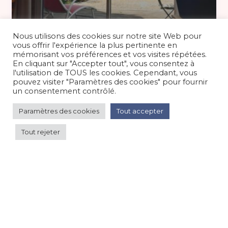
96 €
/nuit
Nous utilisons des cookies sur notre site Web pour
vous offrir l'expérience la plus pertinente en
mémorisant vos préférences et vos visites répétées.
En cliquant sur "Accepter tout", vous consentez à
Studio 2 personnes au pied du Mont
l'utilisation de TOUS les cookies. Cependant, vous
Lozère
pouvez visiter "Paramètres des cookies" pour fournir
un consentement contrôlé.
Appartement dans maison
/
Montagne
Paramètres des cookies
Tout accepter
Tout rejeter