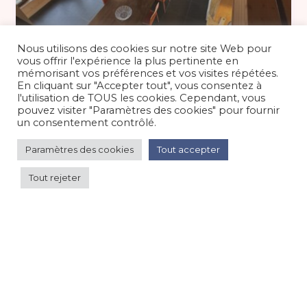
Basse saison en semaine 220 €
/nuit
Nous utilisons des cookies sur notre site Web pour
vous offrir l'expérience la plus pertinente en
mémorisant vos préférences et vos visites répétées.
En cliquant sur "Accepter tout", vous consentez à
Gite 12 pers vue sur les Pyrénées, ski
l'utilisation de TOUS les cookies. Cependant, vous
à proximité
pouvez visiter "Paramètres des cookies" pour fournir
un consentement contrôlé.
Maison/villa/chalet/gîte
/
Montagne
Paramètres des cookies
Tout accepter
Tout rejeter