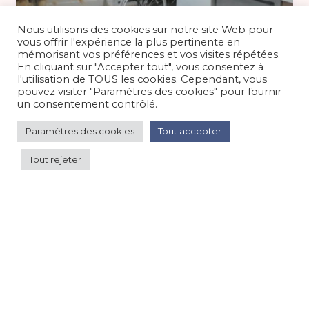
Nous utilisons des cookies sur notre site Web pour
vous offrir l'expérience la plus pertinente en
A partir de 65 €
/nuit
mémorisant vos préférences et vos visites répétées.
En cliquant sur "Accepter tout", vous consentez à
l'utilisation de TOUS les cookies. Cependant, vous
Gîte 6 pers dans les Hautes-Pyrénées
pouvez visiter "Paramètres des cookies" pour fournir
un consentement contrôlé.
Maison/villa/chalet/gîte
/
Montagne
Paramètres des cookies
Tout accepter
Tout rejeter