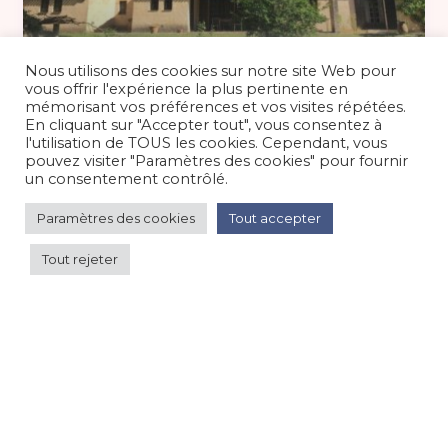
Basse saison / Septembre 200 €
/nuit
Nous utilisons des cookies sur notre site Web pour
vous offrir l'expérience la plus pertinente en
mémorisant vos préférences et vos visites répétées.
En cliquant sur "Accepter tout", vous consentez à
Maison en Provence, Piscine, Vaste
l'utilisation de TOUS les cookies. Cependant, vous
terrain, 8 personnes
pouvez visiter "Paramètres des cookies" pour fournir
un consentement contrôlé.
Maison/villa/chalet/gîte
/
Campagne
Paramètres des cookies
Tout accepter
Tout rejeter