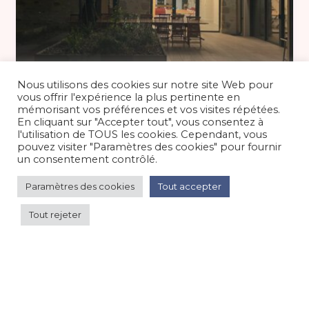
moyenne saison 400 €
/nuit
Nous utilisons des cookies sur notre site Web pour
vous offrir l'expérience la plus pertinente en
mémorisant vos préférences et vos visites répétées.
En cliquant sur "Accepter tout", vous consentez à
Gîte 14 personnes, Puy du fou à
l'utilisation de TOUS les cookies. Cependant, vous
proximité
pouvez visiter "Paramètres des cookies" pour fournir
un consentement contrôlé.
Maison/villa/chalet/gîte
/
Campagne
Paramètres des cookies
Tout accepter
Tout rejeter