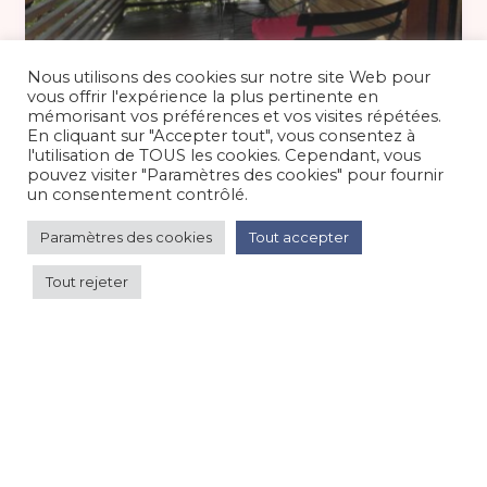
78 €
/nuit
Nous utilisons des cookies sur notre site Web pour
vous offrir l'expérience la plus pertinente en
mémorisant vos préférences et vos visites répétées.
En cliquant sur "Accepter tout", vous consentez à
Ecolodge de charme 2 personnes à
l'utilisation de TOUS les cookies. Cependant, vous
Grenoble
pouvez visiter "Paramètres des cookies" pour fournir
un consentement contrôlé.
Appartement
/
Grande ville
Paramètres des cookies
Tout accepter
Tout rejeter