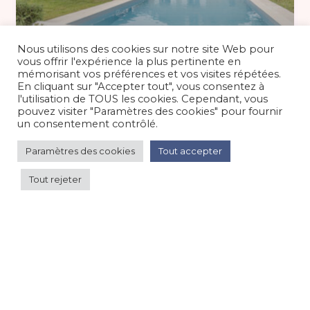
Basse saison 500 €
/nuit
Nous utilisons des cookies sur notre site Web pour
vous offrir l'expérience la plus pertinente en
mémorisant vos préférences et vos visites répétées.
En cliquant sur "Accepter tout", vous consentez à
Gîte 12 pers avec 3 suites PMR et
l'utilisation de TOUS les cookies. Cependant, vous
piscine, à deux pas du Pé
pouvez visiter "Paramètres des cookies" pour fournir
un consentement contrôlé.
Maison/villa/chalet/gîte
/
Campagne
Paramètres des cookies
Tout accepter
Tout rejeter