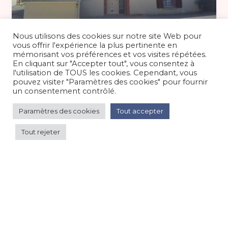
A partir de 3 nuits : 400 €
/nuit
Nous utilisons des cookies sur notre site Web pour
vous offrir l'expérience la plus pertinente en
mémorisant vos préférences et vos visites répétées.
En cliquant sur "Accepter tout", vous consentez à
Oenotourisme dans la Marne : Gîte 10
l'utilisation de TOUS les cookies. Cependant, vous
personnes
pouvez visiter "Paramètres des cookies" pour fournir
un consentement contrôlé.
Maison/villa/chalet/gîte
/
Campagne
Paramètres des cookies
Tout accepter
Tout rejeter