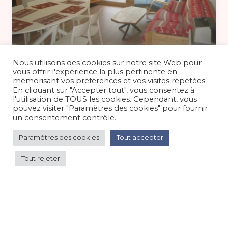
le prix dépend de la période. 90 €
/nuit
Nous utilisons des cookies sur notre site Web pour
vous offrir l'expérience la plus pertinente en
mémorisant vos préférences et vos visites répétées.
En cliquant sur "Accepter tout", vous consentez à
Très beau F3 au pied des pistes du
l'utilisation de TOUS les cookies. Cependant, vous
Chinaillon
pouvez visiter "Paramètres des cookies" pour fournir
un consentement contrôlé.
Appartement
/
Montagne
Paramètres des cookies
Tout accepter
Tout rejeter