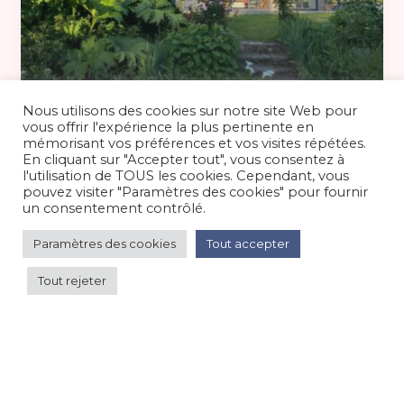
Basse Saison 230 €
/nuit
Nous utilisons des cookies sur notre site Web pour
vous offrir l'expérience la plus pertinente en
mémorisant vos préférences et vos visites répétées.
En cliquant sur "Accepter tout", vous consentez à
Gite à 4 km de la mer en Cotentin, 8 à
l'utilisation de TOUS les cookies. Cependant, vous
14 personnes
pouvez visiter "Paramètres des cookies" pour fournir
un consentement contrôlé.
Maison/villa/chalet/gîte
/
Bord de mer/océan
Paramètres des cookies
Tout accepter
Tout rejeter