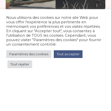
A partir de 114 €
/nuit
Nous utilisons des cookies sur notre site Web pour
vous offrir l'expérience la plus pertinente en
mémorisant vos préférences et vos visites répétées.
En cliquant sur "Accepter tout", vous consentez à
Gîte La Maison Blanche, Alpes-de-
l'utilisation de TOUS les cookies. Cependant, vous
Haute-Provence
pouvez visiter "Paramètres des cookies" pour fournir
un consentement contrôlé.
Maison/villa/chalet/gîte
/
Campagne
Paramètres des cookies
Tout accepter
Tout rejeter