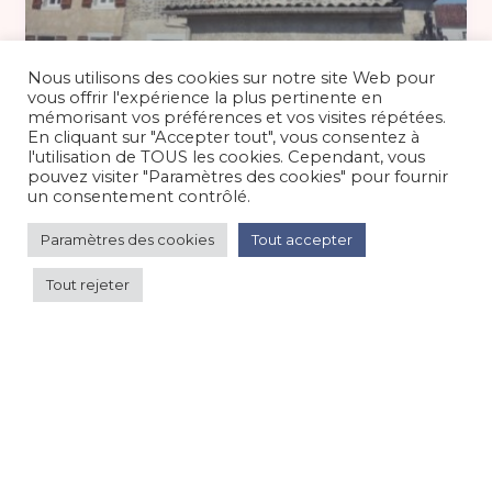
Pour 2 personnes 70 €
/nuit
Nous utilisons des cookies sur notre site Web pour
vous offrir l'expérience la plus pertinente en
mémorisant vos préférences et vos visites répétées.
En cliquant sur "Accepter tout", vous consentez à
Studio meublé PMR 2 étoiles entre
l'utilisation de TOUS les cookies. Cependant, vous
Pau et Bayonne
pouvez visiter "Paramètres des cookies" pour fournir
un consentement contrôlé.
Maison/villa/chalet/gîte
/
Campagne
Paramètres des cookies
Tout accepter
Tout rejeter