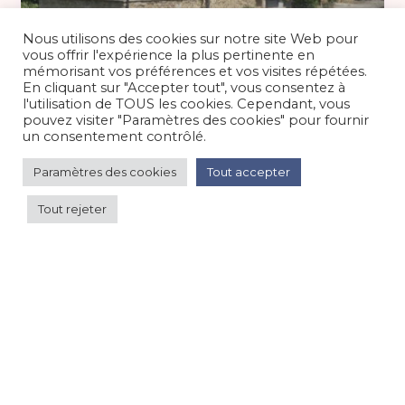
Nous utilisons des cookies sur notre site Web pour
vous offrir l'expérience la plus pertinente en
basse saison 72 €
/nuit
mémorisant vos préférences et vos visites répétées.
En cliquant sur "Accepter tout", vous consentez à
l'utilisation de TOUS les cookies. Cependant, vous
Gîte La Bascule 6/8 pers dans le Gers
pouvez visiter "Paramètres des cookies" pour fournir
un consentement contrôlé.
Maison/villa/chalet/gîte
/
Campagne
Paramètres des cookies
Tout accepter
Tout rejeter