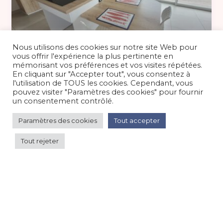
Nous utilisons des cookies sur notre site Web pour
vous offrir l'expérience la plus pertinente en
75 €
/nuit
mémorisant vos préférences et vos visites répétées.
En cliquant sur "Accepter tout", vous consentez à
l'utilisation de TOUS les cookies. Cependant, vous
Gîte 4* sur l’île de Noirmoutier
pouvez visiter "Paramètres des cookies" pour fournir
un consentement contrôlé.
Maison/villa/chalet/gîte
/
Bord de mer/océan
Paramètres des cookies
Tout accepter
Tout rejeter