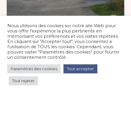
90 €
/nuit
Nous utilisons des cookies sur notre site Web pour
vous offrir l'expérience la plus pertinente en
mémorisant vos préférences et vos visites répétées.
En cliquant sur "Accepter tout", vous consentez à
Maison 70m2 proche de la mer,
l'utilisation de TOUS les cookies. Cependant, vous
Finistère
pouvez visiter "Paramètres des cookies" pour fournir
un consentement contrôlé.
Maison/villa/chalet/gîte
/
Bord de mer/océan
Paramètres des cookies
Tout accepter
Tout rejeter