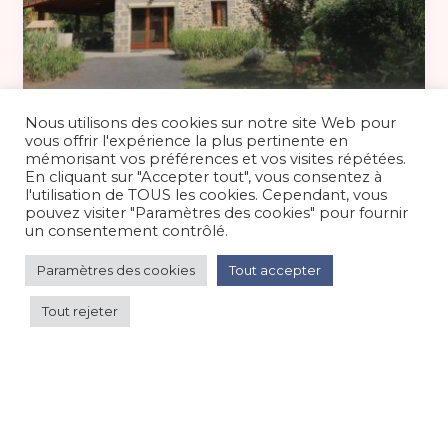
51 €
/nuit
Nous utilisons des cookies sur notre site Web pour
vous offrir l'expérience la plus pertinente en
mémorisant vos préférences et vos visites répétées.
En cliquant sur "Accepter tout", vous consentez à
Maison 6/7 pers. à la campagne dans
l'utilisation de TOUS les cookies. Cependant, vous
le Cantal, aux portes de
pouvez visiter "Paramètres des cookies" pour fournir
un consentement contrôlé.
Maison/villa/chalet/gîte
/
Campagne
Paramètres des cookies
Tout accepter
Tout rejeter