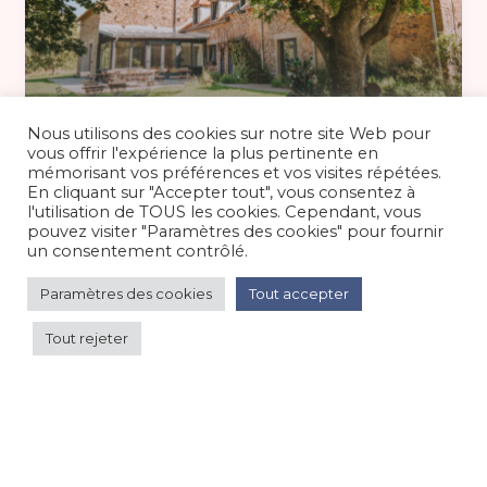
550 €
/nuit
Nous utilisons des cookies sur notre site Web pour
vous offrir l'expérience la plus pertinente en
mémorisant vos préférences et vos visites répétées.
En cliquant sur "Accepter tout", vous consentez à
Maison jusqu’à 14 personnes proche
l'utilisation de TOUS les cookies. Cependant, vous
Vézelay en Bourgogne
pouvez visiter "Paramètres des cookies" pour fournir
un consentement contrôlé.
Maison/villa/chalet/gîte
/
Campagne
Paramètres des cookies
Tout accepter
Tout rejeter