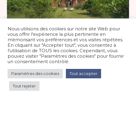
Nous utilisons des cookies sur notre site Web pour
vous offrir l'expérience la plus pertinente en
à partir de 119 €
/nuit
mémorisant vos préférences et vos visites répétées.
En cliquant sur "Accepter tout", vous consentez à
l'utilisation de TOUS les cookies. Cependant, vous
Gîte en Périgord noir
pouvez visiter "Paramètres des cookies" pour fournir
un consentement contrôlé.
Maison/villa/chalet/gîte
/
Campagne
Paramètres des cookies
Tout accepter
Tout rejeter