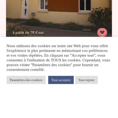
à partir de 78 €
/nuit
Nous utilisons des cookies sur notre site Web pour vous offrir
l'expérience la plus pertinente en mémorisant vos préférences
Maison neuve 4 pers, baie de Somme
et vos visites répétées. En cliquant sur "Accepter tout", vous
consentez à l'utilisation de TOUS les cookies. Cependant, vous
Maison/villa/chalet/gîte
/
Bord de mer/océan
pouvez visiter "Paramètres des cookies" pour fournir un
consentement contrôlé.
Paramètres des cookies
Tout accepter
Tout rejeter