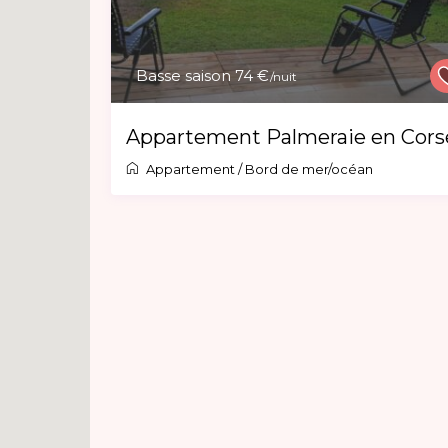
Basse saison 74 €
/nuit
Appartement Palmeraie en Cors
Appartement
/
Bord de mer/océan