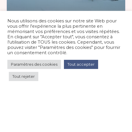
350 €
/nuit
Nous utilisons des cookies sur notre site Web pour
vous offrir l'expérience la plus pertinente en
mémorisant vos préférences et vos visites répétées.
En cliquant sur "Accepter tout", vous consentez à
Gite 10 personnes avec Sauna à 15min
l'utilisation de TOUS les cookies. Cependant, vous
de Gérardmer
pouvez visiter "Paramètres des cookies" pour fournir
un consentement contrôlé.
Maison/villa/chalet/gîte
/
Montagne
Paramètres des cookies
Tout accepter
Tout rejeter