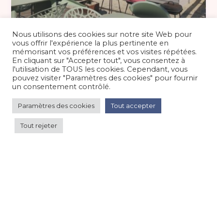
Hors période 65 €
/nuit
Nous utilisons des cookies sur notre site Web pour
vous offrir l'expérience la plus pertinente en
mémorisant vos préférences et vos visites répétées.
En cliquant sur "Accepter tout", vous consentez à
Quai Sud – 100m des plages du
l'utilisation de TOUS les cookies. Cependant, vous
débarquement
pouvez visiter "Paramètres des cookies" pour fournir
un consentement contrôlé.
Appartement dans maison
/
Bord de mer/océan
Paramètres des cookies
Tout accepter
Tout rejeter