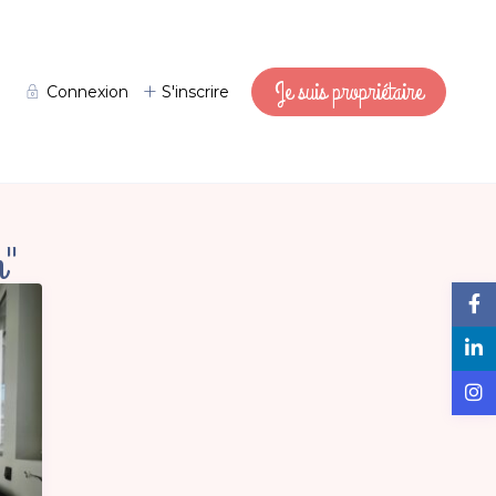
Je suis propriétaire
Connexion
S'inscrire
n"