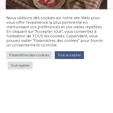
à partir de 100 €
/nuit
Nous utilisons des cookies sur notre site Web pour
vous offrir l'expérience la plus pertinente en
mémorisant vos préférences et vos visites répétées.
En cliquant sur "Accepter tout", vous consentez à
Joli logement cosy en rez de jardin
l'utilisation de TOUS les cookies. Cependant, vous
vue montagne, 4/5...
pouvez visiter "Paramètres des cookies" pour fournir
un consentement contrôlé.
Appartement
/
Montagne
Paramètres des cookies
Tout accepter
Tout rejeter