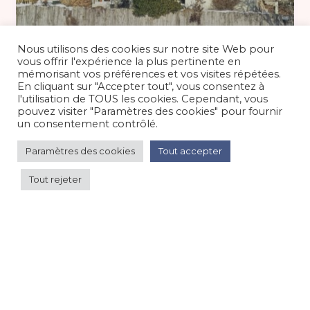
55 €
/nuit
Nous utilisons des cookies sur notre site Web pour
vous offrir l'expérience la plus pertinente en
mémorisant vos préférences et vos visites répétées.
En cliquant sur "Accepter tout", vous consentez à
Studio avec belle vue proche Lac
l'utilisation de TOUS les cookies. Cependant, vous
Genin
pouvez visiter "Paramètres des cookies" pour fournir
un consentement contrôlé.
Appartement dans maison
/
Montagne
Paramètres des cookies
Tout accepter
Tout rejeter