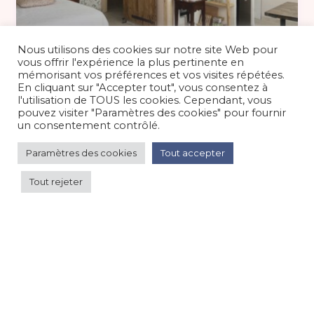
80 €
/nuit
Nous utilisons des cookies sur notre site Web pour
vous offrir l'expérience la plus pertinente en
mémorisant vos préférences et vos visites répétées.
En cliquant sur "Accepter tout", vous consentez à
Studio 2 personnes près d’Anduze,
l'utilisation de TOUS les cookies. Cependant, vous
Gard
pouvez visiter "Paramètres des cookies" pour fournir
un consentement contrôlé.
Appartement dans maison
/
Campagne
Paramètres des cookies
Tout accepter
Tout rejeter