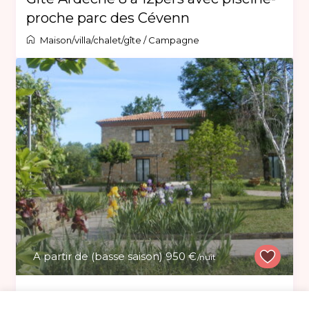
proche parc des Cévenn
Maison/villa/chalet/gîte
/
Campagne
A partir de (basse saison) 950 €
/nuit
Grand gîte au coeur des gorges de