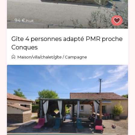
94 €
/nuit
Gîte 4 personnes adapté PMR proche
Conques
Maison/villa/chalet/gîte
/
Campagne