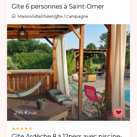
Gîte 6 personnes à Saint-Omer
Maison/villa/chalet/gîte
/
Campagne
295 €
/nuit
Gîte Ardèche 8 à 12pers avec piscine-