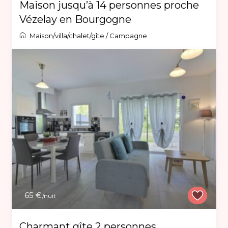
Maison jusqu’à 14 personnes proche
Vézelay en Bourgogne
Maison/villa/chalet/gîte
/
Campagne
65 €
/nuit
Charmant gîte 2 personnes