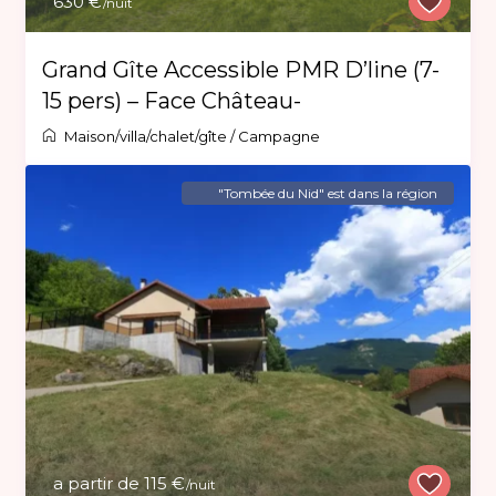
630 €
/nuit
Grand Gîte Accessible PMR D’line (7-
15 pers) – Face Château-
Maison/villa/chalet/gîte
/
Campagne
"Tombée du Nid" est dans la région
a partir de 115 €
/nuit