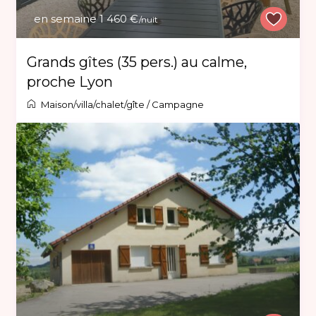
en semaine 1 460 €
/nuit
Grands gîtes (35 pers.) au calme,
proche Lyon
Maison/villa/chalet/gîte
/
Campagne