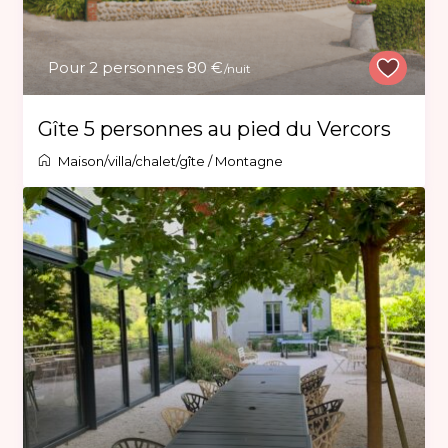
Pour 2 personnes 80 €
/nuit
Gîte 5 personnes au pied du Vercors
Maison/villa/chalet/gîte
/
Montagne