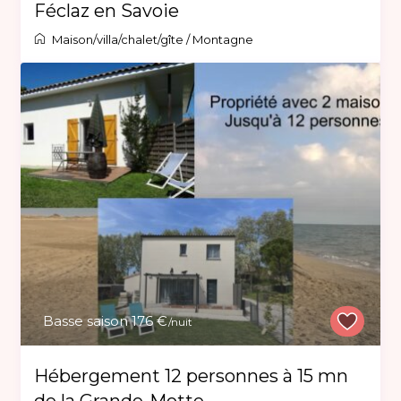
Féclaz en Savoie
Maison/villa/chalet/gîte
/
Montagne
Basse saison 176 €
/nuit
Hébergement 12 personnes à 15 mn
de la Grande-Motte