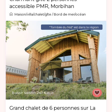
accessible PMR, Morbihan
Maison/villa/chalet/gîte
/
Bord de mer/océan
"Tombée du Nid" est dans la région
basse saison 241 €
/nuit
Grand chalet de 6 personnes sur La