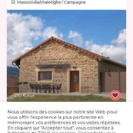
Maison/villa/chalet/gîte
/
Campagne
210 €
/nuit
Nous utilisons des cookies sur notre site Web pour
Gîte neuf 8 personnes proche Cluny
vous offrir l'expérience la plus pertinente en
mémorisant vos préférences et vos visites répétées.
Maison/villa/chalet/gîte
/
Campagne
En cliquant sur "Accepter tout", vous consentez à