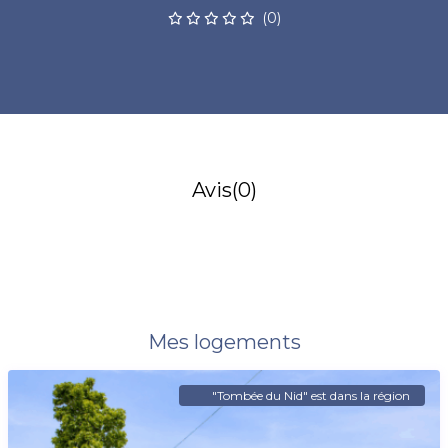
(0)
Avis
(0)
Mes logements
"Tombée du Nid" est dans la région