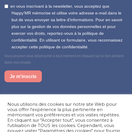
en vous inscrivant à la newsletter, vous acceptez que
Happy'MR mémorise et utilise votre adresse e-mail dans le
but de vous envoyer sa lettre d'informations. Pour en savoir
plus sur la gestion de vos données personnelles et pour
exercer vos droits, reportez-vous à la politique de
confidentialité. En utilisant ce formulaire, vous reconnaissez
accepter cette politique de confidentialité.
Vous pouvez vous désinscrire à tout moment en cliquant sur le lien présent
dans nos emails.
Je m'inscris
Suivez-nous sur nos réseaux sociaux
Nous utilisons des cookies sur notre site Web pour
Facebook
Instagram
LinkedIn
vous offrir l'expérience la plus pertinente en
mémorisant vos préférences et vos visites répétées.
En cliquant sur "Accepter tout", vous consentez à
Besoin d’aide, une question ?
l'utilisation de TOUS les cookies. Cependant, vous
pouvez visiter "Paramètres des cookies" pour fournir