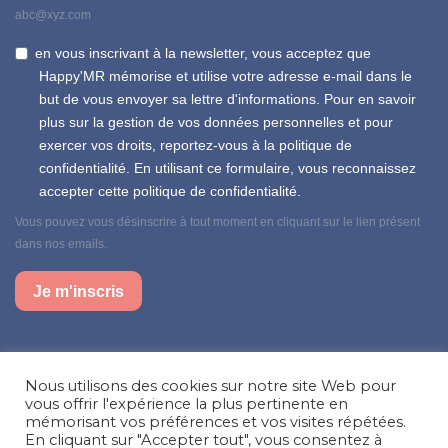
abc@xyz.com
en vous inscrivant à la newsletter, vous acceptez que
Happy'MR mémorise et utilise votre adresse e-mail dans le
but de vous envoyer sa lettre d'informations. Pour en savoir
plus sur la gestion de vos données personnelles et pour
exercer vos droits, reportez-vous à la politique de
confidentialité. En utilisant ce formulaire, vous reconnaissez
accepter cette politique de confidentialité.
Vous pouvez vous désinscrire à tout moment en cliquant sur le lien présent
dans nos emails.
Je m'inscris
Suivez-nous sur nos réseaux sociaux
Nous utilisons des cookies sur notre site Web pour
Facebook
Instagram
LinkedIn
vous offrir l'expérience la plus pertinente en
mémorisant vos préférences et vos visites répétées.
En cliquant sur "Accepter tout", vous consentez à
Besoin d’aide, une question ?