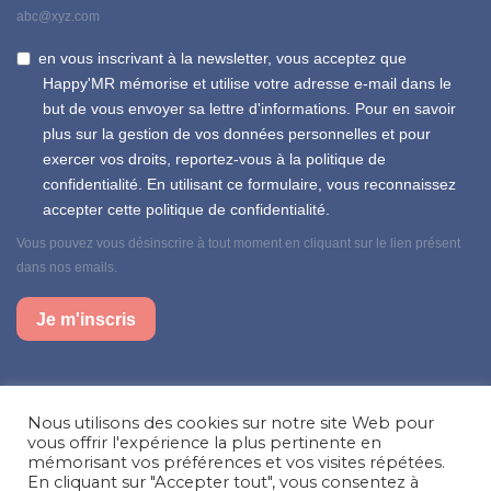
abc@xyz.com
en vous inscrivant à la newsletter, vous acceptez que
Happy'MR mémorise et utilise votre adresse e-mail dans le
but de vous envoyer sa lettre d'informations. Pour en savoir
plus sur la gestion de vos données personnelles et pour
exercer vos droits, reportez-vous à la politique de
confidentialité. En utilisant ce formulaire, vous reconnaissez
accepter cette politique de confidentialité.
Vous pouvez vous désinscrire à tout moment en cliquant sur le lien présent
dans nos emails.
Je m'inscris
Suivez-nous sur nos réseaux sociaux
Nous utilisons des cookies sur notre site Web pour
Facebook
Instagram
LinkedIn
vous offrir l'expérience la plus pertinente en
mémorisant vos préférences et vos visites répétées.
En cliquant sur "Accepter tout", vous consentez à
Besoin d’aide, une question ?