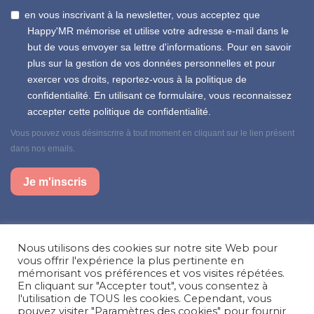
en vous inscrivant à la newsletter, vous acceptez que
Happy'MR mémorise et utilise votre adresse e-mail dans le
but de vous envoyer sa lettre d'informations. Pour en savoir
plus sur la gestion de vos données personnelles et pour
exercer vos droits, reportez-vous à la politique de
confidentialité. En utilisant ce formulaire, vous reconnaissez
accepter cette politique de confidentialité.
Vous pouvez vous désinscrire à tout moment en cliquant sur le lien présent
dans nos emails.
Je m'inscris
Suivez-nous sur nos réseaux sociaux
Nous utilisons des cookies sur notre site Web pour
Facebook
Instagram
LinkedIn
vous offrir l'expérience la plus pertinente en
mémorisant vos préférences et vos visites répétées.
En cliquant sur "Accepter tout", vous consentez à
Besoin d’aide, une question ?
l'utilisation de TOUS les cookies. Cependant, vous
pouvez visiter "Paramètres des cookies" pour fournir